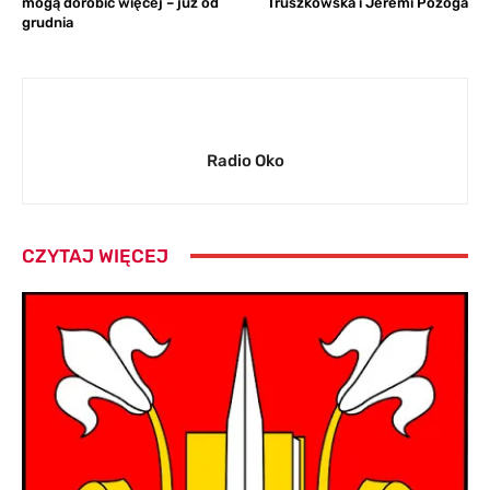
mogą dorobić więcej – już od
Truszkowska i Jeremi Pożoga
grudnia
Radio Oko
CZYTAJ WIĘCEJ