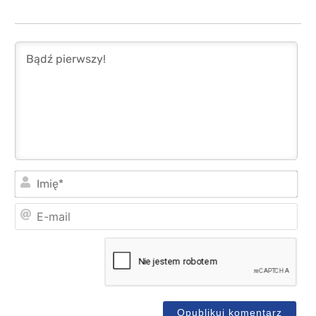
Imi
E-
mai