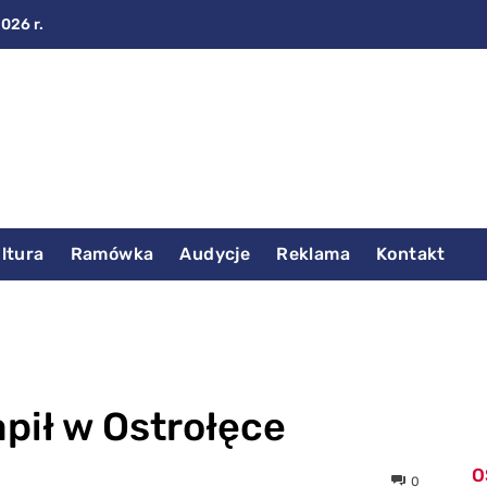
2026 r.
ltura
Ramówka
Audycje
Reklama
Kontakt
pił w Ostrołęce
O
0