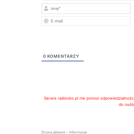
I
E
m
0
KOMENTARZY
Serwis radiooko.pl nie ponosi odpowiedzialnośc
do osób,