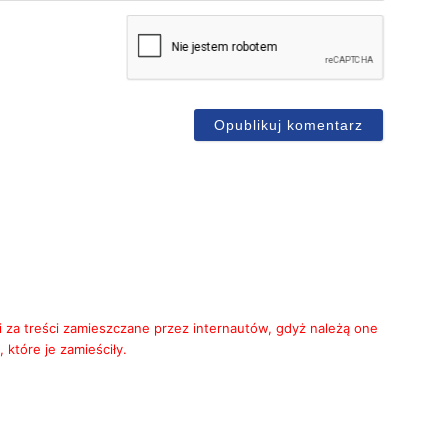
mię*
-
ail
i za treści zamieszczane przez internautów, gdyż należą one
 które je zamieściły.