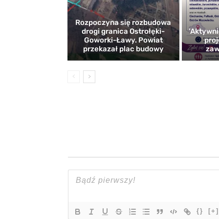
Rozpoczyna się rozbudowa
drogi granica Ostrołęki-
’Aktywni
Goworki-Ławy. Powiat
proj
przekazał plac budowy
zaw
{}
[+]