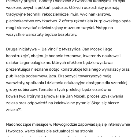
Pierwszy projekt, 'Soboty i niedziele z twórcami ludowymi” to cykl
weekendowych spotkań, podczas których uczestnicy poznają
tradycyjne techniki rękodzielnicze, m.in. wycinankarstwo,
plecionkarstwo czy tkactwo. Z oferty rękodzieła kurpiowskiego będą
mogli skorzystać odwiedzający muzeum turyści. Wstęp na
wszystkie warsztaty będzie bezpłatny.
Druga inicjatywa – 'Da Vinci” z Myszyńca. Jan Mocek i jego
konstrukcje”, obejmuje badania terenowe, kwerendy naukowe i
działania genealogiczne, których efektem będzie wystawa
prezentująca nieznane dotąd konstrukcje lokalnego wynalazcy oraz
publikacja podsumowująca. Ekspozycji towarzyszyć mają
warsztaty, spotkania i działania edukacyjne dostępne dla szerokiej
grupy odbiorców. Tematem tych prelekcji będzie zarówno
kowalstwo, którym zajmował się Jan Mocek, proces uzyskiwania
żelaza oraz odpowiedź na kolokwialne pytanie 'Skąd się bierze
żelazo?’.
Nadchodzące miesiące w Nowogrodzie zapowiadają się intensywnie
i twórczo. Warto śledzicie aktualności na stronie