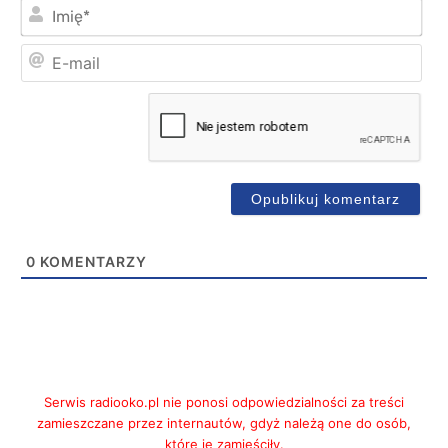
Imi
E-
mai
0
KOMENTARZY
Serwis radiooko.pl nie ponosi odpowiedzialności za treści
zamieszczane przez internautów, gdyż należą one do osób,
które je zamieściły.