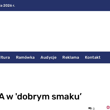
ia 2026 r.
ltura
Ramówka
Audycje
Reklama
Kontakt
 w 'dobrym smaku’
O
0