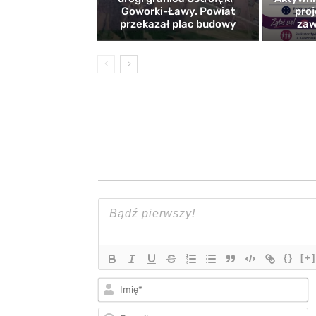
Goworki-Ławy. Powiat
proj
przekazał plac budowy
zaw
{}
[+]
I
E