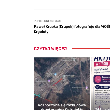
POPRZEDNI ARTYKUŁ
Paweł Krupka (Krupek) fotografuje dla WOŚP
Kręcioły
CZYTAJ WIĘCEJ
Rozpoczyna się rozbudowa
drogi granica Ostrołęki-
’Aktywni