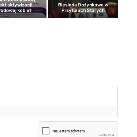
ekt aktywizacji
Biesiada Dożynkowa w
odowej kobiet
Przytułach Starych
mię*
-