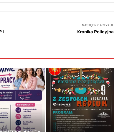
NASTĘPNY ARTYKUŁ
 i
Kronika Policyjna
e w stronę pracy” –