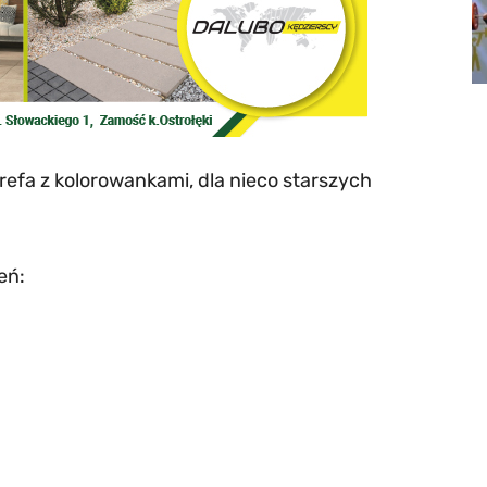
efa z kolorowankami, dla nieco starszych
eń: