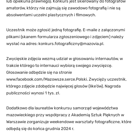
lub opiekuna prawnego). Konkurs jest skierowany do fotografów
amatorów, którzy nie zajmują się zawodowo fotografią i nie są
absolwentami uczelni plastycznych i filmowych.
Uczestnik może zgłosić jedną fotografię. E-maile z załączonymi
plikami (skanem formularza zgłoszeniowego i zdjęciem) należy
wysłać na adres:
konkurs.fotograficzny@mazovia.pl
.
Zwycięskie zdjęcia wezmą udział w głosowaniu internautów, w
trakcie którego to internauci wybiorą swojego zwycięzcę.
Głosowanie odbędzie się na stronie
www.facebook.com/Mazowsze.serce.Polski. Zwycięży uczestnik,
którego zdjęcie zdobędzie najwięcej głosów (like’ów). Nagroda
publiczności wynosi 1 tys. zł.
Dodatkowo dla laureatów konkursu samorząd województwa
mazowieckiego przy współpracy z Akademią Sztuk Pięknych w
Warszawie zorganizuje weekendowe warsztaty fotograficzne, które
odbędą się do końca grudnia 2024 r.