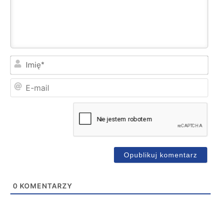
Imi
E-
mai
0
KOMENTARZY