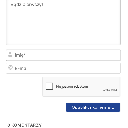
Imi
E-
mai
0
KOMENTARZY