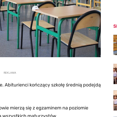
S
REKLAMA
. Abiturienci kończący szkołę średnią podejdą
niowie mierzą się z egzaminem na poziomie
a wszystkich maturzystów.