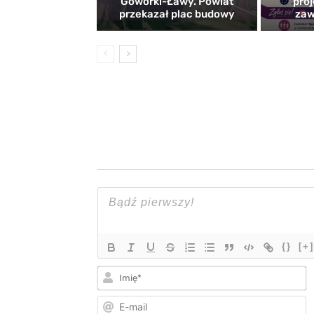
Goworki-Ławy. Powiat
proj
przekazał plac budowy
zaw
{}
[+]
I
E