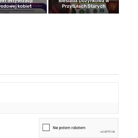
ekt aktywizacji
Biesiada Dożynkowa w
odowej kobiet
Przytułach Starych
mię*
-