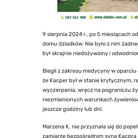
9 sierpnia 2024 r., po 5 miesiącach o
domu dziadków. Nie było z nim żadneg
był skrajnie niedożywiony i odwodnion
Biegli z zakresu medycyny w oparciu
że Kacper był w stanie krytycznym, 
wyczerpania, wręcz na pograniczu życ
niezmienionych warunkach żywieniow
jeszcze godziny lub dni.
Marzena K. nie przyznała się do pope
zamiarze bezpośrednim syna Kacpra 