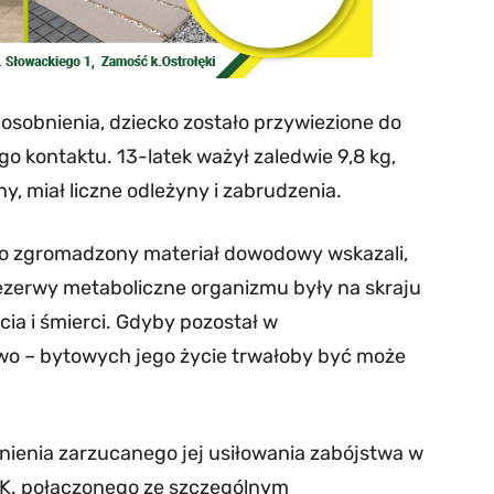
dosobnienia, dziecko zostało przywiezione do
o kontaktu. 13-latek ważył zaledwie 9,8 kg,
y, miał liczne odleżyny i zabrudzenia.
 o zgromadzony materiał dowodowy wskazali,
rezerwy metaboliczne organizmu były na skraju
ia i śmierci. Gdyby pozostał w
o – bytowych jego życie trwałoby być może
łnienia zarzucanego jej usiłowania zabójstwa w
K. połączonego ze szczególnym