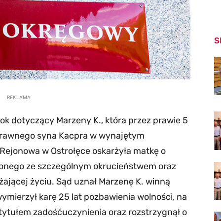
S
REKLAMA
k dotyczący Marzeny K., która przez prawie 5
prawnego syna Kacpra w wynajętym
 Rejonowa w Ostrołęce oskarżyła matkę o
czonego ze szczególnym okrucieństwem oraz
ającej życiu. Sąd uznał Marzenę K. winną
wymierzył karę 25 lat pozbawienia wolności, na
 tytułem zadośćuczynienia oraz rozstrzygnął o