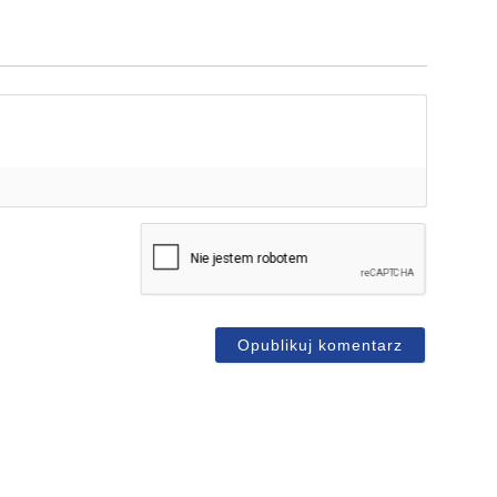
mię*
-
ail