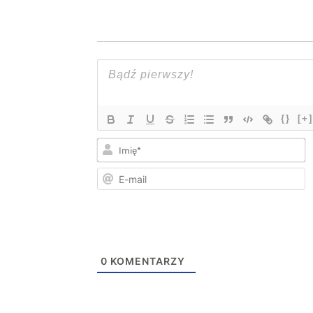
{}
[+]
I
E
m
0
KOMENTARZY