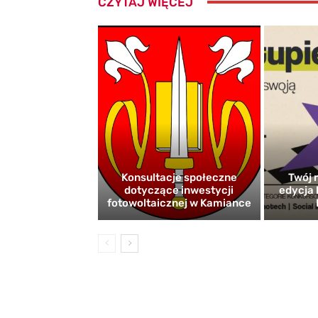
CZYTAJ WIĘCEJ
Konsultacje społeczne
Twój r
dotyczące inwestycji
edycja 
fotowoltaicznej w Kamiance