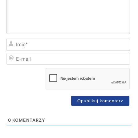
Imi
E-
mai
0
KOMENTARZY