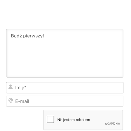
Imi
E-
mai