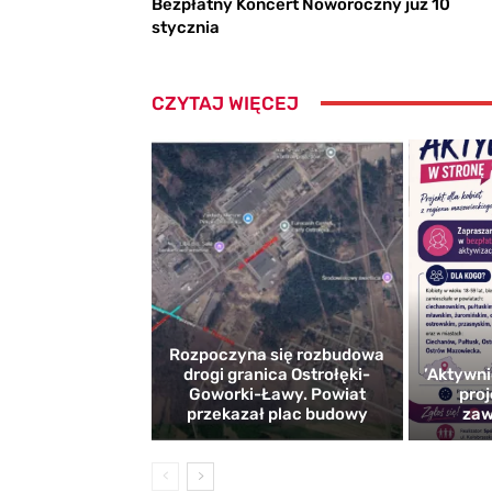
Bezpłatny Koncert Noworoczny już 10
stycznia
CZYTAJ WIĘCEJ
Rozpoczyna się rozbudowa
drogi granica Ostrołęki-
’Aktywni
Goworki-Ławy. Powiat
proj
przekazał plac budowy
zaw