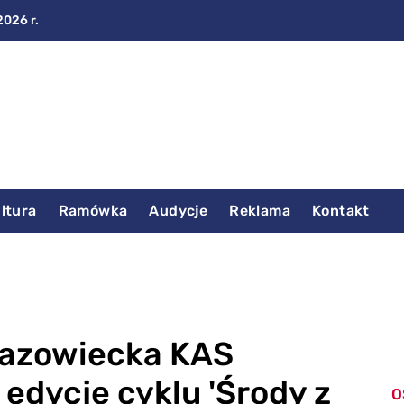
2026 r.
ltura
Ramówka
Audycje
Reklama
Kontakt
Mazowiecka KAS
edycję cyklu 'Środy z
O