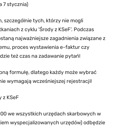
a 7 stycznia)
 szczególnie tych, którzy nie mogli
kaniach z cyklu 'Środy z KSeF’. Podczas
taną najważniejsze zagadnienia związane z
temu, proces wystawienia e-faktur czy
zie też czas na zadawanie pytań!
obną formułę, dlatego każdy może wybrać
nie wymagają wcześniejszej rejestracji!
y z KSeF
15:00 we wszystkich urzędach skarbowych w
kiem wyspecjalizowanych urzędów) odbędzie