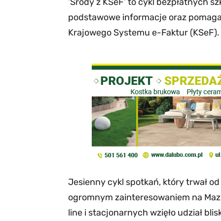
’Środy z KSeF’ to cykl bezpłatnych s
podstawowe informacje oraz pomagaj
Krajowego Systemu e-Faktur (KSeF).
Jesienny cykl spotkań, który trwał od 
ogromnym zainteresowaniem na Mazo
line i stacjonarnych wzięło udział bli