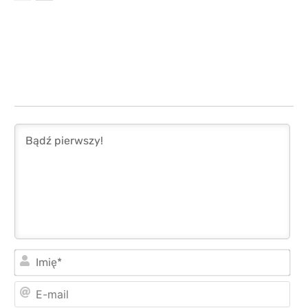
Imi
E-
mai