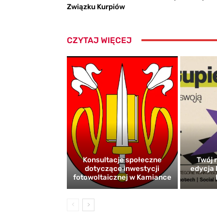
Związku Kurpiów
CZYTAJ WIĘCEJ
Konsultacje społeczne
Twój r
dotyczące inwestycji
edycja 
fotowoltaicznej w Kamiance