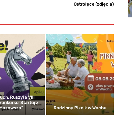
Ostrołęce (zdjęcia)
uch. Ruszyła VIII
konkursu 'Startuj z
Mazowsza”
Rodzinny Piknik w Wachu