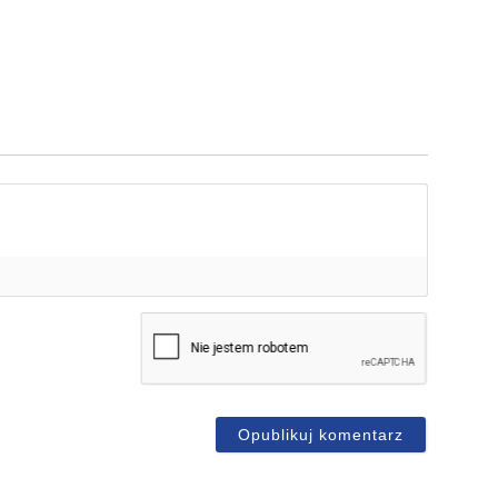
mię*
-
ail