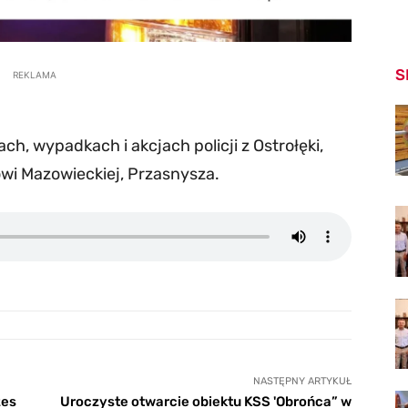
S
REKLAMA
h, wypadkach i akcjach policji z Ostrołęki,
wi Mazowieckiej, Przasnysza.
NASTĘPNY ARTYKUŁ
zes
Uroczyste otwarcie obiektu KSS 'Obrońca” w