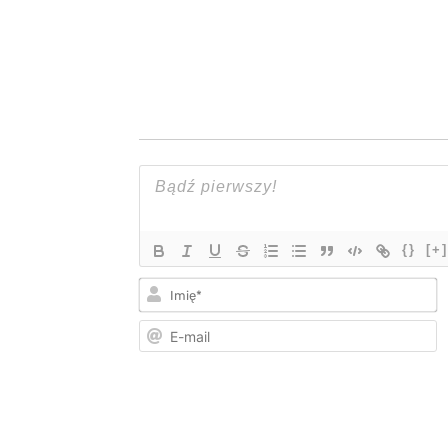
{}
[+]
I
E
m