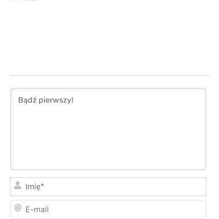
Imi
E-
mai