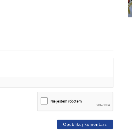
mię*
-
ail