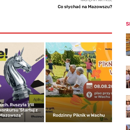
NASTĘPNY ARTYKUŁ
Co słychać na Mazowszu?
S
uch. Ruszyła VIII
konkursu 'Startuj z
Mazowsza”
Rodzinny Piknik w Wachu