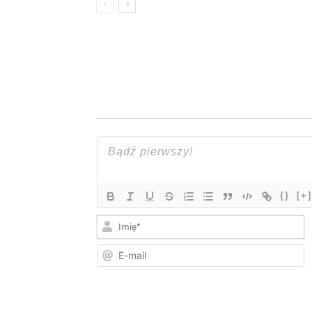
{}
[+]
I
E
m