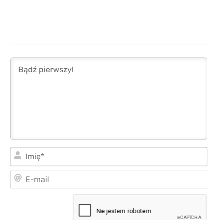
Imi
E-
mai