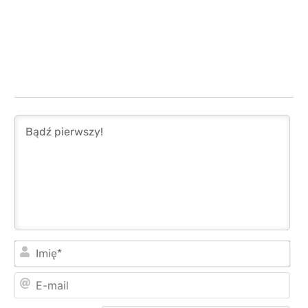
Imi
E-
mai