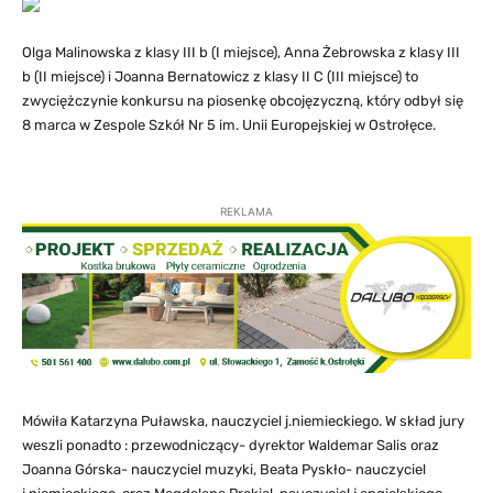
Olga Malinowska z klasy III b (I miejsce), Anna Żebrowska z klasy III
b (II miejsce) i Joanna Bernatowicz z klasy II C (III miejsce) to
zwyciężczynie konkursu na piosenkę obcojęzyczną, który odbył się
8 marca w Zespole Szkół Nr 5 im. Unii Europejskiej w Ostrołęce.
REKLAMA
Mówiła Katarzyna Puławska, nauczyciel j.niemieckiego. W skład jury
weszli ponadto : przewodniczący- dyrektor Waldemar Salis oraz
Joanna Górska- nauczyciel muzyki, Beata Pyskło- nauczyciel