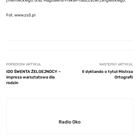
j.niemieckiego, oraz Magdalena Prekiel-nauczyciel j.angielskiego.
Fot. www.zs5.pl
POPRZEDNI ARTYKUŁ
NASTĘPNY ARTYKUŁ
IDO ŚWENTA ŹELGEJNOCY –
II dyktando o tytuł Mistrza
impreza warsztatowa dla
Ortografii
rodzin
Radio Oko