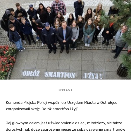
REKLAMA
Komenda Miejska Policji wspólnie z Urzędem Miasta w Ostrołęce
zorganizowali akcję 'Odłóż smartfon i żyj”.
Jej głównym celem jest uświadomienie dzieci, młodzieży, ale także
dorosłych, jak duże zagrożenie niesie ze sobą używanie smartfonów