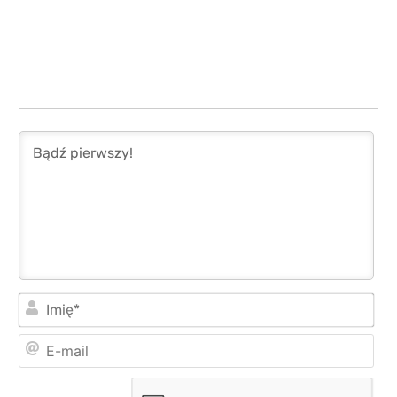
Imi
E-
mai