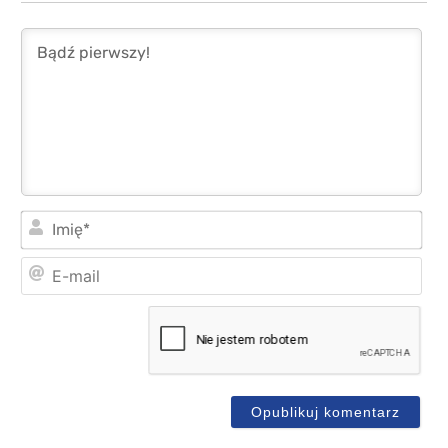
Imi
E-
mai