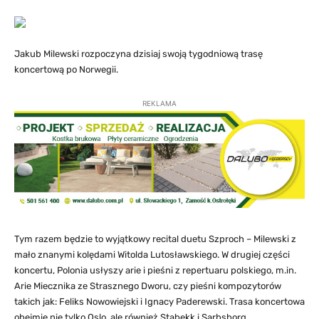
Jakub Milewski rozpoczyna dzisiaj swoją tygodniową trasę
koncertową po Norwegii.
REKLAMA
Tym razem będzie to wyjątkowy recital duetu Szproch – Milewski z
mało znanymi kolędami Witolda Lutosławskiego. W drugiej części
koncertu, Polonia usłyszy arie i pieśni z repertuaru polskiego, m.in.
Arie Miecznika ze Strasznego Dworu, czy pieśni kompozytorów
takich jak: Feliks Nowowiejski i Ignacy Paderewski. Trasa koncertowa
obejmie nie tylko Oslo, ale również Stabekk i Sarbsborg.