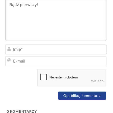
Imi
E-
mai
0
KOMENTARZY