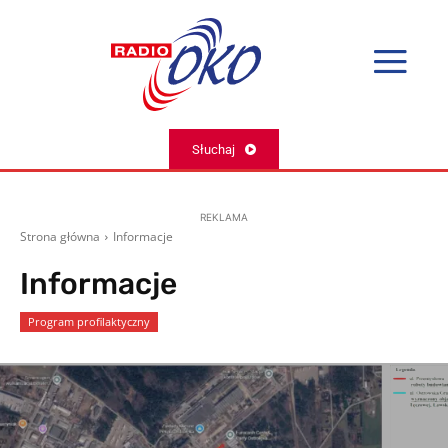
Słuchaj
REKLAMA
Strona główna
Informacje
Informacje
Program profilaktyczny