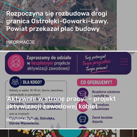
Rozpoczyna się rozbudowa drogi
granica Ostrołęki-Goworki-Ławy.
Powiat przekazał plac budowy
INFORMACJE
’Aktywnie w stronę pracy” – projekt
aktywizacji zawodowej kobiet
INFORMACJE