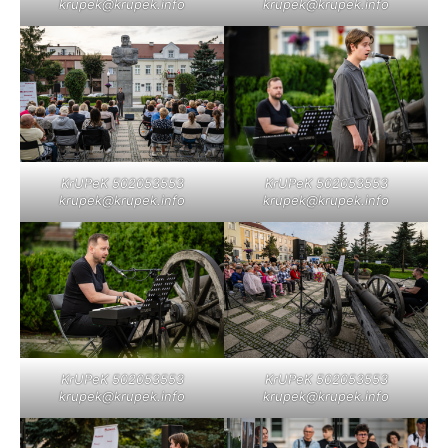
krupek@krupek.info
krupek@krupek.info
KrUPeK 502053553
KrUPeK 502053553
krupek@krupek.info
krupek@krupek.info
KrUPeK 502053553
KrUPeK 502053553
krupek@krupek.info
krupek@krupek.info