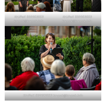
KrUPeK 502053553
KrUPeK 502053553
krupek@krupek.info
krupek@krupek.info
KrUPeK 502053553
krupek@krupek.info