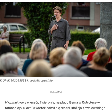
KrUPeK 502053553
krupek@krupek.info
REKLAMA
W czwartkowy wieczór, 7 sierpnia, na placu Bema w Ostrołęce w
ramach cyklu Art Czwartek odbył się recital Błażeja Kowalewskiego