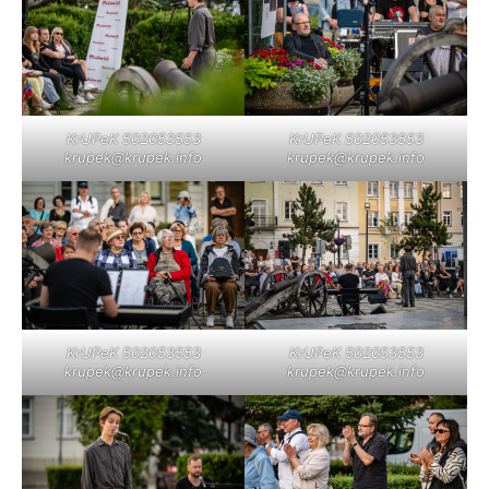
KrUPeK 502053553
KrUPeK 502053553
krupek@krupek.info
krupek@krupek.info
KrUPeK 502053553
KrUPeK 502053553
krupek@krupek.info
krupek@krupek.info