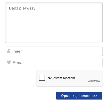
Imi
E-
mai