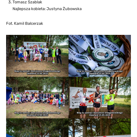
Tomasz Szablak
Najlepsza kobieta: Justyna Żubowska
Fot. Kamil Balcerzak