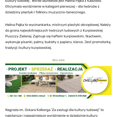
kultury ludowej”. Wśród laureatów jest Halina Pajka z Kadzidła.
Otrzymała wyróżnienie w kategorii pierwszej – dla twórców z
dziedziny plastyki i folkloru muzyczno-tanecznego.
Halina Pajka to wycinankarka, mistrzyni plastyki obrzędowej. Należy
do grona najwybitniejszych twórczyń ludowych z Kurpiowskiej
Puszczy Zielonej. Zajmuje się haftem kurpiowskim, tkactwem,
wykonuje pisanki, palmy, bukiety z papieru, kierce. Jest promotorką
tradycji i kultury kurpiowskiej.
REKLAMA
Nagroda im. Oskara Kolberga 'Za zasługi dla kultury ludowej” to
najstarsze i najważniejsze wyróżnienie w dziedzinie kultury