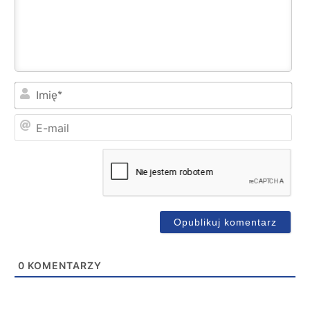
Imi
E-
mai
0
KOMENTARZY