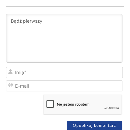
Imi
E-
mai