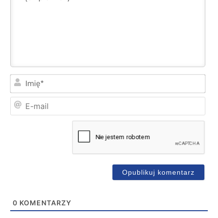
Imi
E-
mai
0
KOMENTARZY