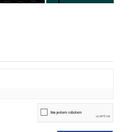
mię*
-
ail