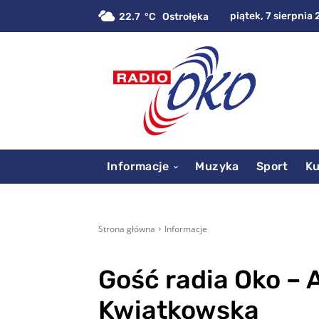
piątek, 7 sierpnia 
22.7
C
Ostrołęka
Informacje
Muzyka
Sport
Ku
Strona główna
Informacje
Gość radia Oko – 
Kwiatkowska