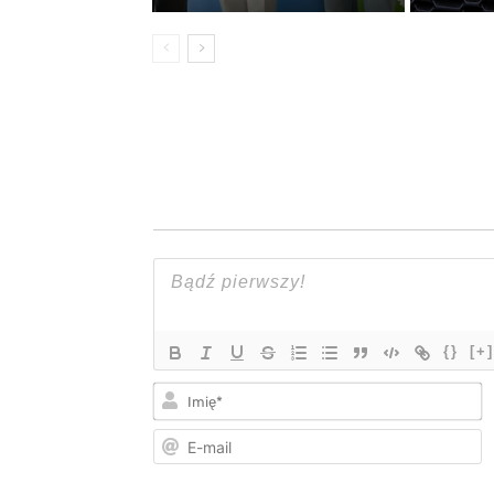
{}
[+]
I
E
m