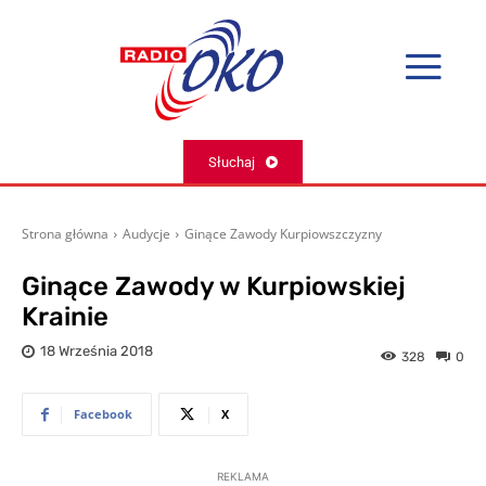
Słuchaj
Strona główna
Audycje
Ginące Zawody Kurpiowszczyzny
Ginące Zawody w Kurpiowskiej
Krainie
18 Września 2018
328
0
Facebook
X
REKLAMA