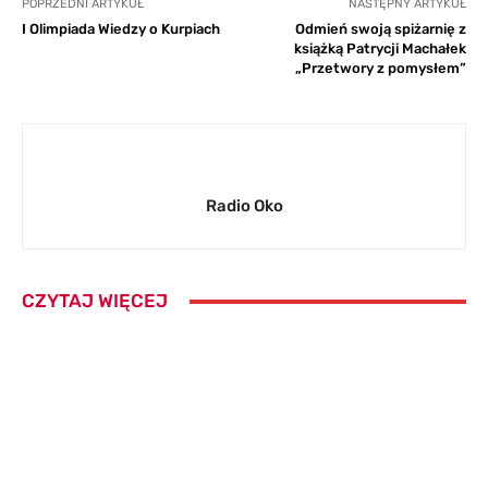
POPRZEDNI ARTYKUŁ
NASTĘPNY ARTYKUŁ
I Olimpiada Wiedzy o Kurpiach
Odmień swoją spiżarnię z
książką Patrycji Machałek
„Przetwory z pomysłem”
Radio Oko
CZYTAJ WIĘCEJ