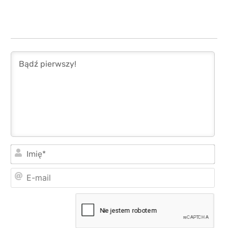
Imi
E-
mai