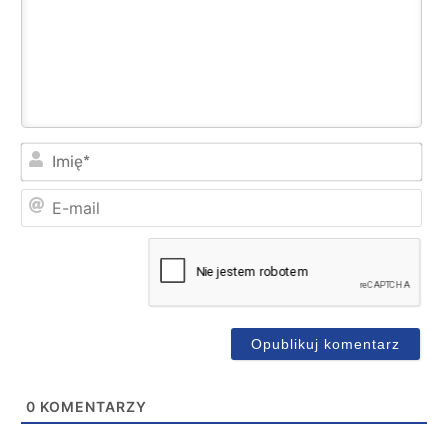
Imi
E-
mai
0
KOMENTARZY