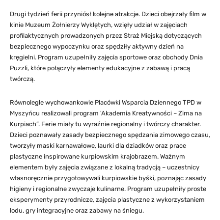
Drugi tydzień ferii przyniósł kolejne atrakcje. Dzieci obejrzały film w
kinie Muzeum Żołnierzy Wyklętych, wzięły udział w zajęciach
profilaktycznych prowadzonych przez Straż Miejską dotyczących
bezpiecznego wypoczynku oraz spędziły aktywny dzień na
kręgielni. Program uzupełniły zajęcia sportowe oraz obchody Dnia
Puzzli, które połączyły elementy edukacyjne z zabawą i pracą
twórczą.
Równolegle wychowankowie Placówki Wsparcia Dziennego TPD w
Myszyńcu realizowali program 'Akademia Kreatywności – Zima na
Kurpiach”. Ferie miały tu wyraźnie regionalny i twórczy charakter.
Dzieci poznawały zasady bezpiecznego spędzania zimowego czasu,
tworzyły maski karnawałowe, laurki dla dziadków oraz prace
plastyczne inspirowane kurpiowskim krajobrazem. Ważnym
elementem były zajęcia związane z lokalną tradycją – uczestnicy
własnoręcznie przygotowywali kurpiowskie byśki, poznając zasady
higieny i regionalne zwyczaje kulinarne. Program uzupełniły proste
eksperymenty przyrodnicze, zajęcia plastyczne z wykorzystaniem
lodu, gry integracyjne oraz zabawy na śniegu.