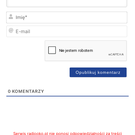
Imi
E-
mai
0
KOMENTARZY
Serwis radiooko.pl nie ponosi odpowiedzialności za treści