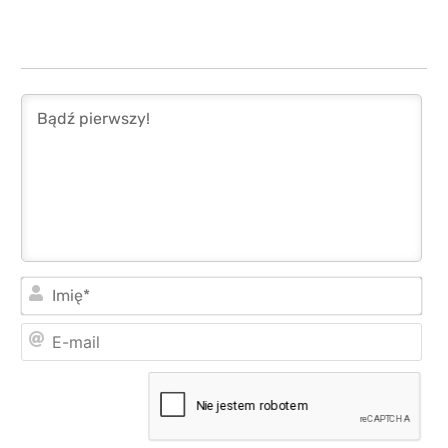
Imi
E-
mai