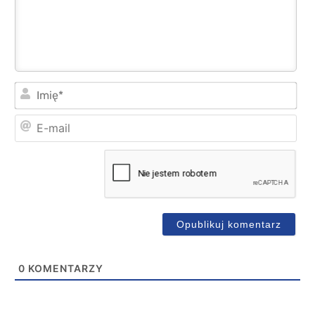
Imi
E-
mai
0
KOMENTARZY