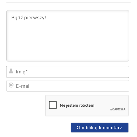
Imi
E-
mai