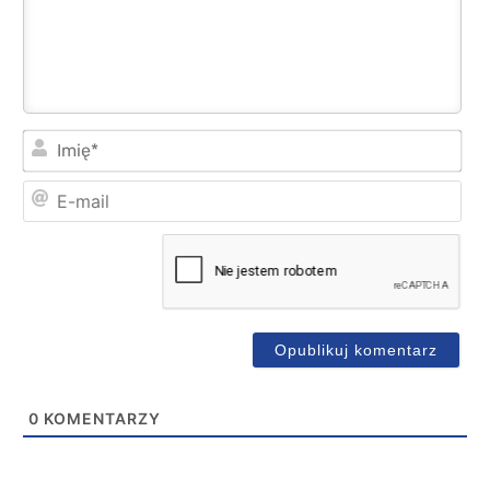
Imi
E-
mai
0
KOMENTARZY