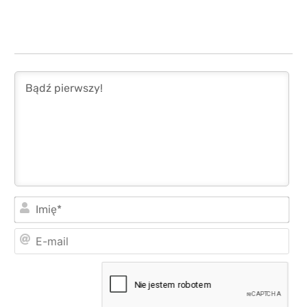
Imi
E-
mai