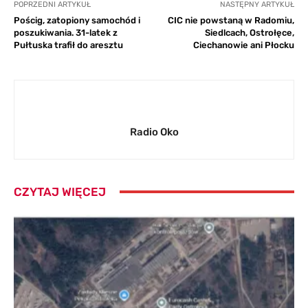
POPRZEDNI ARTYKUŁ
NASTĘPNY ARTYKUŁ
Pościg, zatopiony samochód i
CIC nie powstaną w Radomiu,
poszukiwania. 31-latek z
Siedlcach, Ostrołęce,
Pułtuska trafił do aresztu
Ciechanowie ani Płocku
Radio Oko
CZYTAJ WIĘCEJ