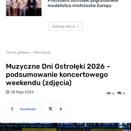
Prezydent Ostrołęki pogratulował
medalistce mistrzostw Europy
Załaduj więcej