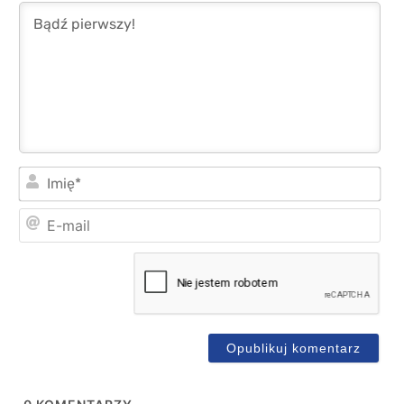
Imi
E-
mai