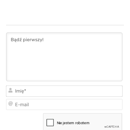
Imi
E-
mai