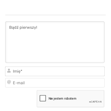
Imi
E-
mai