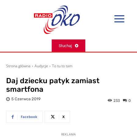
Słuchaj
Strona główna
Audycje
To tu to tam
Daj dziecku patyk zamiast
smartfona
5 Czerwca 2019
233
0
Facebook
X
REKLAMA