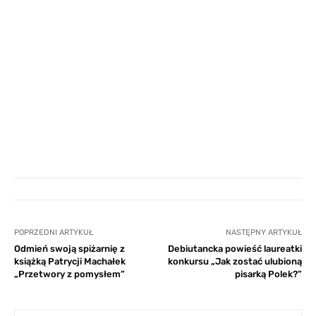
POPRZEDNI ARTYKUŁ
NASTĘPNY ARTYKUŁ
Odmień swoją spiżarnię z
Debiutancka powieść laureatki
książką Patrycji Machałek
konkursu „Jak zostać ulubioną
„Przetwory z pomysłem”
pisarką Polek?”