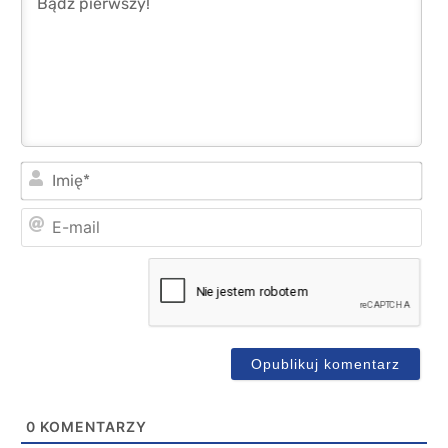
Imi
E-
mai
0
KOMENTARZY