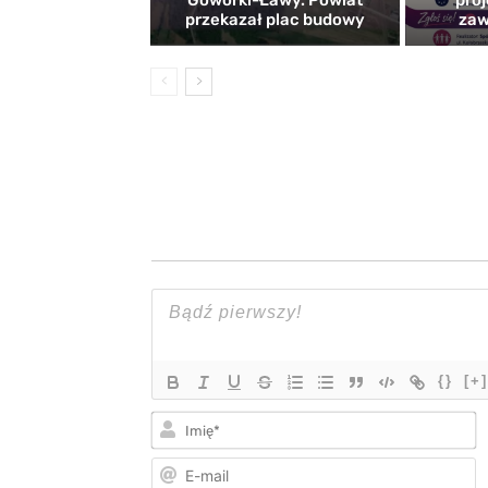
Goworki-Ławy. Powiat
proj
przekazał plac budowy
zaw
{}
[+]
I
E