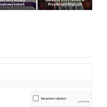
ekt aktywizacji
Biesiada Dożynkowa w
odowej kobiet
Przytułach Starych
mię*
-