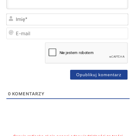
Imi
E-
mai
0
KOMENTARZY