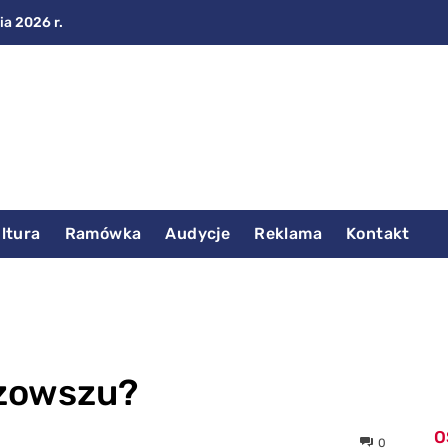
ia 2026 r.
ltura
Ramówka
Audycje
Reklama
Kontakt
azowszu?
O
0