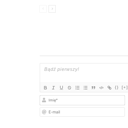
{}
[+]
I
E
m