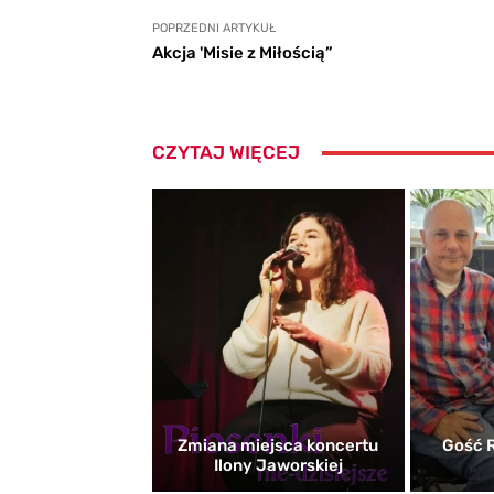
POPRZEDNI ARTYKUŁ
Akcja 'Misie z Miłością”
CZYTAJ WIĘCEJ
Zmiana miejsca koncertu
Gość R
Ilony Jaworskiej