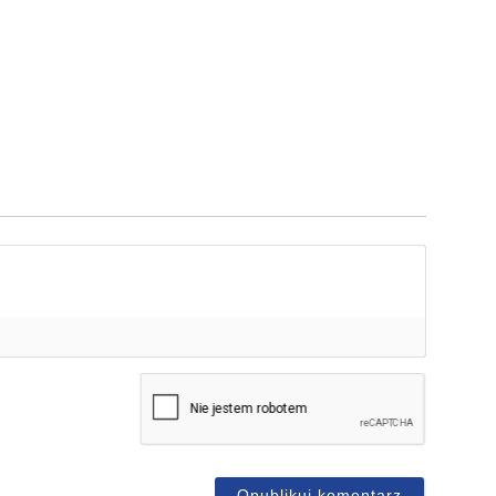
mię*
-
ail