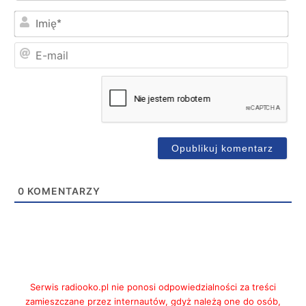
Imi
E-
mai
0
KOMENTARZY
Serwis radiooko.pl nie ponosi odpowiedzialności za treści
zamieszczane przez internautów, gdyż należą one do osób,