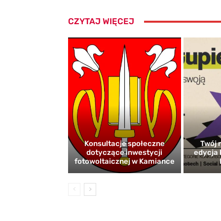
CZYTAJ WIĘCEJ
Konsultacje społeczne
Twój r
dotyczące inwestycji
edycja 
fotowoltaicznej w Kamiance