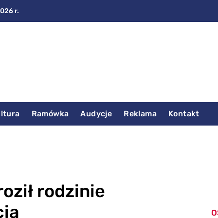
2026 r.
ltura
Ramówka
Audycje
Reklama
Kontakt
oził rodzinie
cia
O