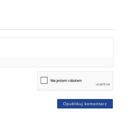
mię*
-
ail