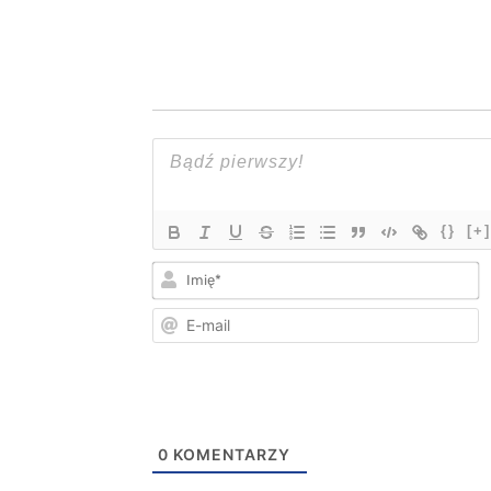
{}
[+]
I
E
m
0
KOMENTARZY