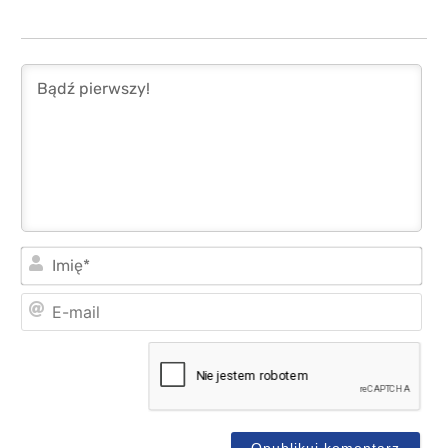
Imi
E-
mai