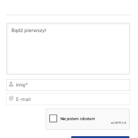
Imi
E-
mai