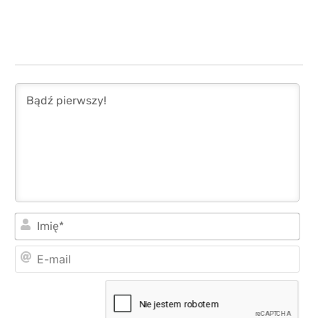
Imi
E-
mai